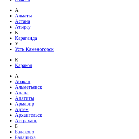
А
Алматы
Астана
Атырау
К
Караганда
У
Усть-Каменогорск
К
Каракол
А
Абакан
Альметьевск
Анапа
Апатиты
Армавир
Артем
Архангельск
Астрахань
Б
Балаково
Балашиха