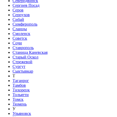
Северодвинск
Сергиев Посад
Серов
Серпухов
Сибай
Симферополь
Сланцы
Смоленск
Советск
Сочи
Ставрополь
Станица Каневская
Старый Оскол
Стрежевой
Сургут
Сыктывкар
Т
Таганрог
Тамбов
Тихорецк
Тольятти
Томск
Тюмень
У
Ульяновск