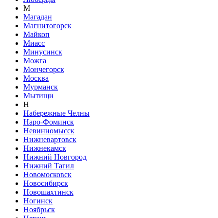
М
Магадан
Магнитогорск
Майкоп
Миасс
Минусинск
Можга
Мончегорск
Москва
Мурманск
Мытищи
Н
Набережные Челны
Наро-Фоминск
Невинномысск
Нижневартовск
Нижнекамск
Нижний Новгород
Нижний Тагил
Новомосковск
Новосибирск
Новошахтинск
Ногинск
Ноябрьск