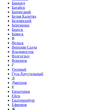
Барнаул
Батайск
Бахчисарай
Белая Калитва
Белоярский
Березники
Братск
Брянск
В
Вельск
Верхняя Салда
Владивосток
Волгоград
Воронеж
Г
Грозный
Гусь-Хрустальный
Д
Дмитров
Е
Евпатория
Ейск
Екатеринбург
Ефремов
Ж