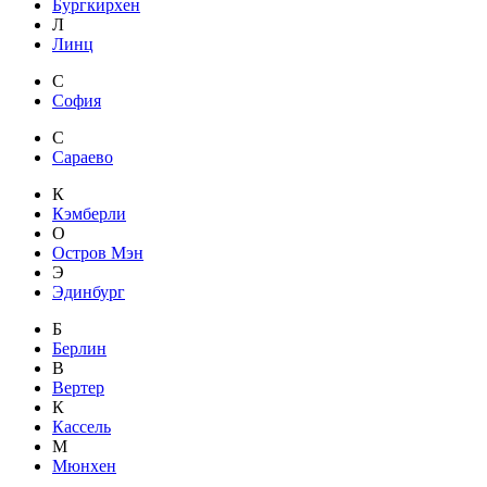
Бургкирхен
Л
Линц
С
София
С
Сараево
К
Кэмберли
О
Остров Мэн
Э
Эдинбург
Б
Берлин
В
Вертер
К
Кассель
М
Мюнхен