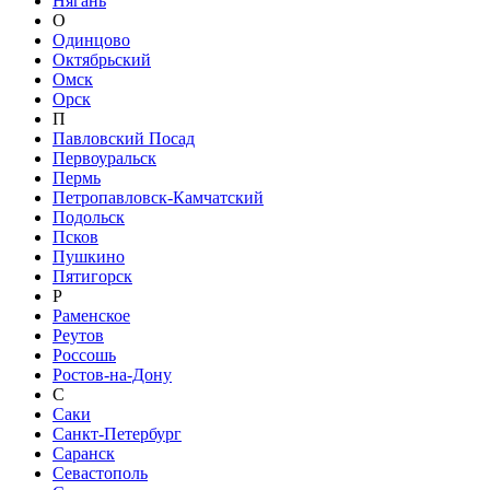
Нягань
О
Одинцово
Октябрьский
Омск
Орск
П
Павловский Посад
Первоуральск
Пермь
Петропавловск-Камчатский
Подольск
Псков
Пушкино
Пятигорск
Р
Раменское
Реутов
Россошь
Ростов-на-Дону
С
Саки
Санкт-Петербург
Саранск
Севастополь