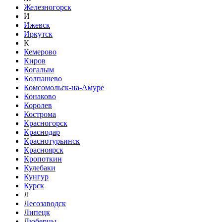
Железногорск
И
Ижевск
Иркутск
К
Кемерово
Киров
Когалым
Колпашево
Комсомольск-на-Амуре
Конаково
Королев
Кострома
Красногорск
Краснодар
Краснотурьинск
Красноярск
Кропоткин
Кулебаки
Кунгур
Курск
Л
Лесозаводск
Липецк
Люберцы