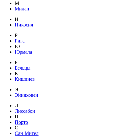
М
Милан
Н
Никосия
Р
Рига
Ю
Юрмала
Б
Бельцы
К
Кишинев
Э
Эйндховен
Л
Лиссабон
П
Порто
С
Сан-Мигел