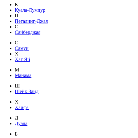
К
Куала-Лумпур
П
Петалинг-Джая
С
Сайберджая
С
Самуи
Х
Хат Яй
М
Манама
Ш
Шейх-Заид
Х
Хайфа
Д
Дуала
Б