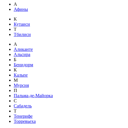
А
Афины
К
Кутаиси
Т
Тбилиси
А
Аликанте
Альсира
Б
Бенидорм
К
Кальпе
М
Мурсия
П
Пальма-де-Майорка
С
Сабадель
Т
Тенерифе
Торревьеха