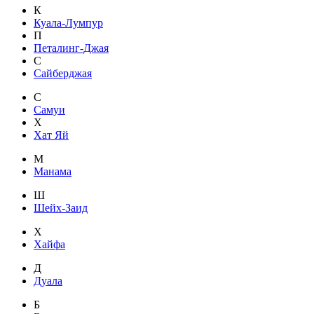
К
Куала-Лумпур
П
Петалинг-Джая
С
Сайберджая
С
Самуи
Х
Хат Яй
М
Манама
Ш
Шейх-Заид
Х
Хайфа
Д
Дуала
Б