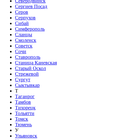
Северодвинск
Сергиев Посад
Серов
Серпухов
Сибай
Симферополь
Сланцы
Смоленск
Советск
Сочи
Ставрополь
Станица Каневская
Старый Оскол
Стрежевой
Сургут
Сыктывкар
Т
Таганрог
Тамбов
Тихорецк
Тольятти
Томск
Тюмень
У
Ульяновск