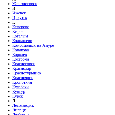
Железногорск
И
Ижевск
Иркутск
К
Кемерово
Киров
Когалым
Колпашево
Комсомольск-на-Амуре
Конаково
Королев
Кострома
Красногорск
Краснодар
Краснотурьинск
Красноярск
Кропоткин
Кулебаки
Кунгур
Курск
Л
Лесозаводск
Липецк
Люберцы