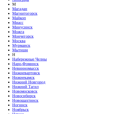
М
Магадан
Магнитогорск
Майкоп
Миасс
Минусинск
Можга
Мончегорск
Москва
Мурманск
Мытищи
Н
Набережные Челны
Наро-Фоминск
Невинномысск
Нижневартовск
Нижнекамск
Нижний Новгород
Нижний Тагил
Новомосковск
Новосибирск
Новошахтинск
Ногинск
Ноябрьск