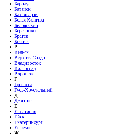
Барнаул
Батайск
Бахчисарай
Белая Калитва
Белоярский
Березники
Братск
Брянск
В
Вельск
Верхняя Салда
Владивосток
Волгоград
Воронеж
Г
Грозный
Гусь-Хрустальный
Д
Дмитров
Е
Евпатория
Ейск
Екатеринбург
Ефремов
Ж