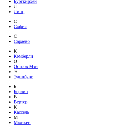
Бургкирхен
Л
Линц
С
София
С
Сараево
К
Кэмберли
О
Остров Мэн
Э
Эдинбург
Б
Берлин
В
Вертер
К
Кассель
М
Мюнхен