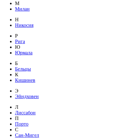
М
Милан
Н
Никосия
Р
Рига
Ю
Юрмала
Б
Бельцы
К
Кишинев
Э
Эйндховен
Л
Лиссабон
П
Порто
С
Сан-Мигел