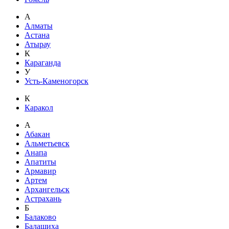
А
Алматы
Астана
Атырау
К
Караганда
У
Усть-Каменогорск
К
Каракол
А
Абакан
Альметьевск
Анапа
Апатиты
Армавир
Артем
Архангельск
Астрахань
Б
Балаково
Балашиха