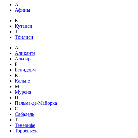
А
Афины
К
Кутаиси
Т
Тбилиси
А
Аликанте
Альсира
Б
Бенидорм
К
Кальпе
М
Мурсия
П
Пальма-де-Майорка
С
Сабадель
Т
Тенерифе
Торревьеха