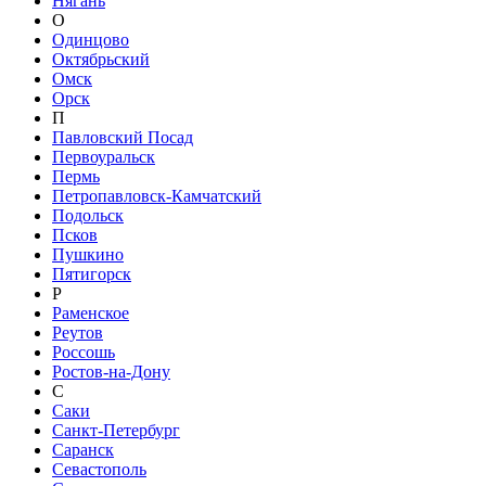
Нягань
О
Одинцово
Октябрьский
Омск
Орск
П
Павловский Посад
Первоуральск
Пермь
Петропавловск-Камчатский
Подольск
Псков
Пушкино
Пятигорск
Р
Раменское
Реутов
Россошь
Ростов-на-Дону
С
Саки
Санкт-Петербург
Саранск
Севастополь