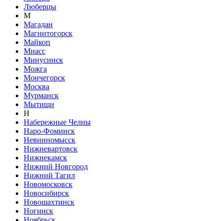
Люберцы
М
Магадан
Магнитогорск
Майкоп
Миасс
Минусинск
Можга
Мончегорск
Москва
Мурманск
Мытищи
Н
Набережные Челны
Наро-Фоминск
Невинномысск
Нижневартовск
Нижнекамск
Нижний Новгород
Нижний Тагил
Новомосковск
Новосибирск
Новошахтинск
Ногинск
Ноябрьск