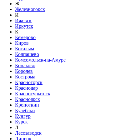
Ж
Железногорск
И
Ижевск
Иркутск
К
Кемерово
Киров
Когалым
Колпашево
Комсомольск-на-Амуре
Конаково
Королев
Кострома
Красногорск
Краснодар
Краснотурьинск
Красноярск
Кропоткин
Кулебаки
Кунгур
Курск
Л
Лесозаводск
Липецк