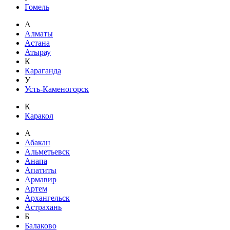
Гомель
А
Алматы
Астана
Атырау
К
Караганда
У
Усть-Каменогорск
К
Каракол
А
Абакан
Альметьевск
Анапа
Апатиты
Армавир
Артем
Архангельск
Астрахань
Б
Балаково