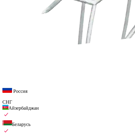
Россия
СНГ
Айзербайджан
Беларусь