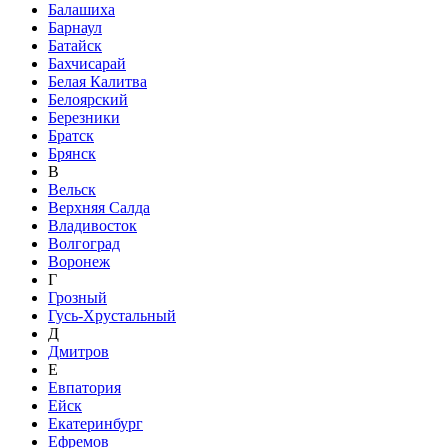
Балашиха
Барнаул
Батайск
Бахчисарай
Белая Калитва
Белоярский
Березники
Братск
Брянск
В
Вельск
Верхняя Салда
Владивосток
Волгоград
Воронеж
Г
Грозный
Гусь-Хрустальный
Д
Дмитров
Е
Евпатория
Ейск
Екатеринбург
Ефремов