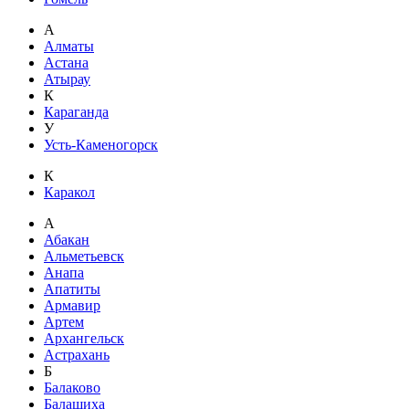
А
Алматы
Астана
Атырау
К
Караганда
У
Усть-Каменогорск
К
Каракол
А
Абакан
Альметьевск
Анапа
Апатиты
Армавир
Артем
Архангельск
Астрахань
Б
Балаково
Балашиха