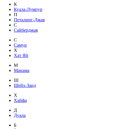
К
Куала-Лумпур
П
Петалинг-Джая
С
Сайберджая
С
Самуи
Х
Хат Яй
М
Манама
Ш
Шейх-Заид
Х
Хайфа
Д
Дуала
Б