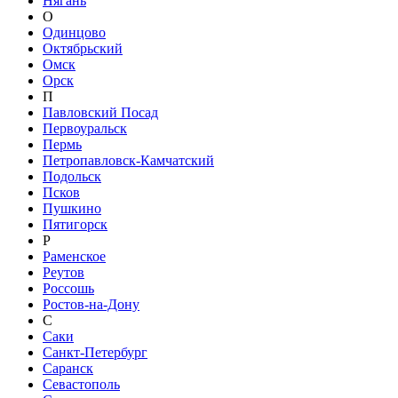
Нягань
О
Одинцово
Октябрьский
Омск
Орск
П
Павловский Посад
Первоуральск
Пермь
Петропавловск-Камчатский
Подольск
Псков
Пушкино
Пятигорск
Р
Раменское
Реутов
Россошь
Ростов-на-Дону
С
Саки
Санкт-Петербург
Саранск
Севастополь