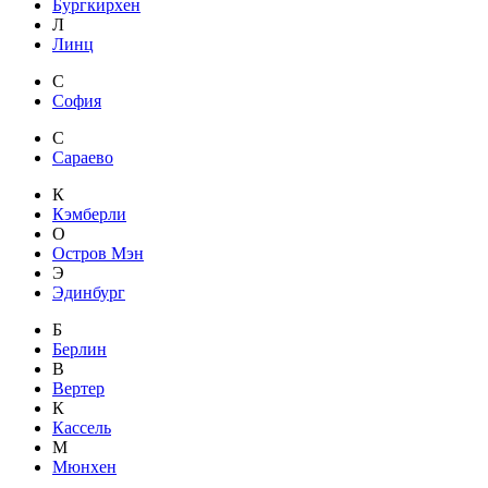
Бургкирхен
Л
Линц
С
София
С
Сараево
К
Кэмберли
О
Остров Мэн
Э
Эдинбург
Б
Берлин
В
Вертер
К
Кассель
М
Мюнхен