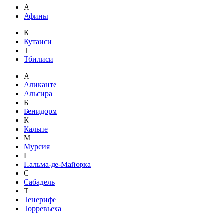
А
Афины
К
Кутаиси
Т
Тбилиси
А
Аликанте
Альсира
Б
Бенидорм
К
Кальпе
М
Мурсия
П
Пальма-де-Майорка
С
Сабадель
Т
Тенерифе
Торревьеха