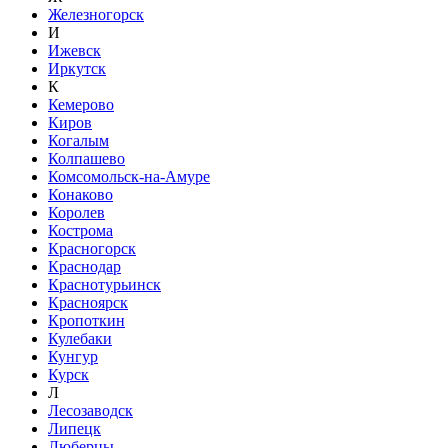
Железногорск
И
Ижевск
Иркутск
К
Кемерово
Киров
Когалым
Колпашево
Комсомольск-на-Амуре
Конаково
Королев
Кострома
Красногорск
Краснодар
Краснотурьинск
Красноярск
Кропоткин
Кулебаки
Кунгур
Курск
Л
Лесозаводск
Липецк
Люберцы