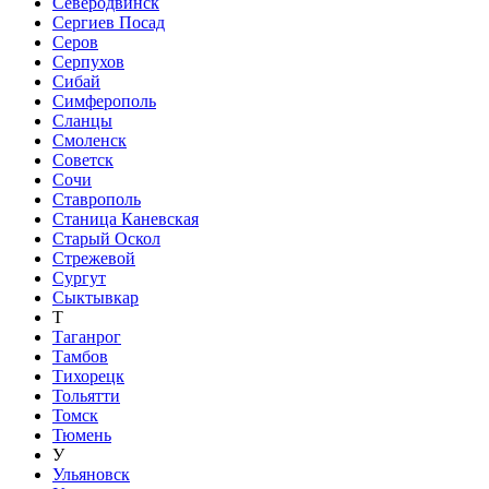
Северодвинск
Сергиев Посад
Серов
Серпухов
Сибай
Симферополь
Сланцы
Смоленск
Советск
Сочи
Ставрополь
Станица Каневская
Старый Оскол
Стрежевой
Сургут
Сыктывкар
Т
Таганрог
Тамбов
Тихорецк
Тольятти
Томск
Тюмень
У
Ульяновск