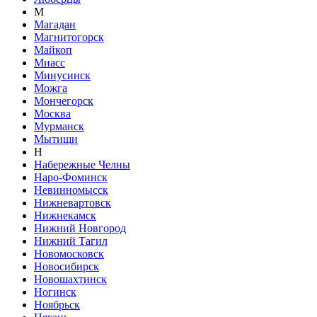
М
Магадан
Магнитогорск
Майкоп
Миасс
Минусинск
Можга
Мончегорск
Москва
Мурманск
Мытищи
Н
Набережные Челны
Наро-Фоминск
Невинномысск
Нижневартовск
Нижнекамск
Нижний Новгород
Нижний Тагил
Новомосковск
Новосибирск
Новошахтинск
Ногинск
Ноябрьск