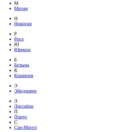
М
Милан
Н
Никосия
Р
Рига
Ю
Юрмала
Б
Бельцы
К
Кишинев
Э
Эйндховен
Л
Лиссабон
П
Порто
С
Сан-Мигел