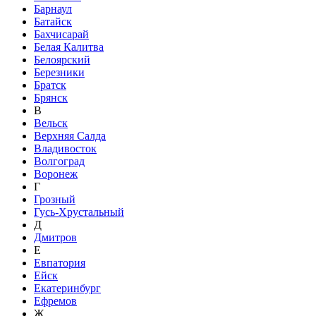
Барнаул
Батайск
Бахчисарай
Белая Калитва
Белоярский
Березники
Братск
Брянск
В
Вельск
Верхняя Салда
Владивосток
Волгоград
Воронеж
Г
Грозный
Гусь-Хрустальный
Д
Дмитров
Е
Евпатория
Ейск
Екатеринбург
Ефремов
Ж