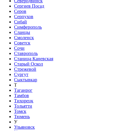
Северодвинск
Сергиев Посад
Серов
Серпухов
Сибай
Симферополь
Сланцы
Смоленск
Советск
Сочи
Ставрополь
Станица Каневская
Старый Оскол
Стрежевой
Сургут
Сыктывкар
Т
Таганрог
Тамбов
Тихорецк
Тольятти
Томск
Тюмень
У
Ульяновск