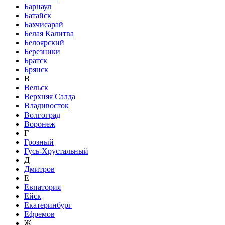
Барнаул
Батайск
Бахчисарай
Белая Калитва
Белоярский
Березники
Братск
Брянск
В
Вельск
Верхняя Салда
Владивосток
Волгоград
Воронеж
Г
Грозный
Гусь-Хрустальный
Д
Дмитров
Е
Евпатория
Ейск
Екатеринбург
Ефремов
Ж