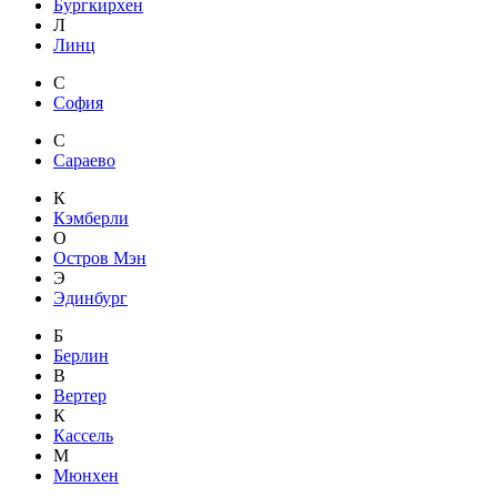
Бургкирхен
Л
Линц
С
София
С
Сараево
К
Кэмберли
О
Остров Мэн
Э
Эдинбург
Б
Берлин
В
Вертер
К
Кассель
М
Мюнхен