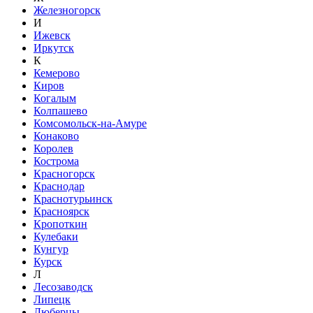
Железногорск
И
Ижевск
Иркутск
К
Кемерово
Киров
Когалым
Колпашево
Комсомольск-на-Амуре
Конаково
Королев
Кострома
Красногорск
Краснодар
Краснотурьинск
Красноярск
Кропоткин
Кулебаки
Кунгур
Курск
Л
Лесозаводск
Липецк
Люберцы