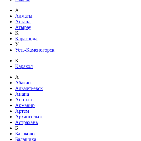
А
Алматы
Астана
Атырау
К
Караганда
У
Усть-Каменогорск
К
Каракол
А
Абакан
Альметьевск
Анапа
Апатиты
Армавир
Артем
Архангельск
Астрахань
Б
Балаково
Балашиха