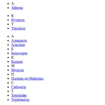
А
Афины
К
Кутаиси
Т
Тбилиси
А
Аликанте
Альсира
Б
Бенидорм
К
Кальпе
М
Мурсия
П
Пальма-де-Майорка
С
Сабадель
Т
Тенерифе
Торревьеха