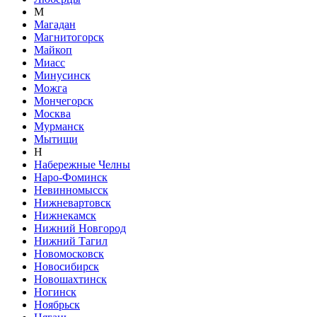
М
Магадан
Магнитогорск
Майкоп
Миасс
Минусинск
Можга
Мончегорск
Москва
Мурманск
Мытищи
Н
Набережные Челны
Наро-Фоминск
Невинномысск
Нижневартовск
Нижнекамск
Нижний Новгород
Нижний Тагил
Новомосковск
Новосибирск
Новошахтинск
Ногинск
Ноябрьск