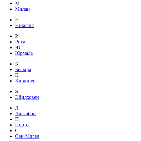
М
Милан
Н
Никосия
Р
Рига
Ю
Юрмала
Б
Бельцы
К
Кишинев
Э
Эйндховен
Л
Лиссабон
П
Порто
С
Сан-Мигел