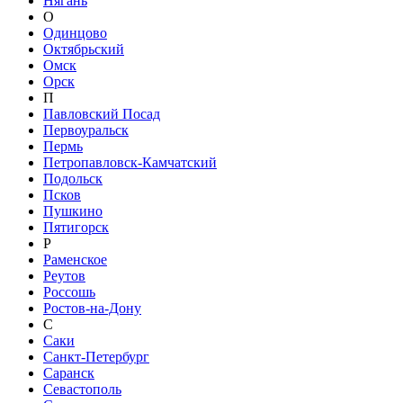
Нягань
О
Одинцово
Октябрьский
Омск
Орск
П
Павловский Посад
Первоуральск
Пермь
Петропавловск-Камчатский
Подольск
Псков
Пушкино
Пятигорск
Р
Раменское
Реутов
Россошь
Ростов-на-Дону
С
Саки
Санкт-Петербург
Саранск
Севастополь