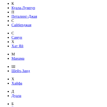
К
Куала-Лумпур
П
Петалинг-Джая
С
Сайберджая
С
Самуи
Х
Хат Яй
М
Манама
Ш
Шейх-Заид
Х
Хайфа
Д
Дуала
Б