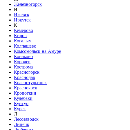
Железногорск
И
Ижевск
Иркутск
К
Кемерово
Киров
Когалым
Колпашево
Комсомольск-на-Амуре
Конаково
Королев
Кострома
Красногорск
Краснодар
Краснотурьинск
Красноярск
Кропоткин
Кулебаки
Кунгур
Курск
Л
Лесозаводск
Липецк
Люберцы