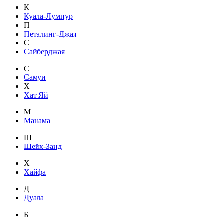
К
Куала-Лумпур
П
Петалинг-Джая
С
Сайберджая
С
Самуи
Х
Хат Яй
М
Манама
Ш
Шейх-Заид
Х
Хайфа
Д
Дуала
Б