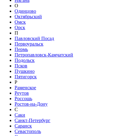
Нягань
О
Одинцово
Октябрьский
Омск
Орск
П
Павловский Посад
Первоуральск
Пермь
Петропавловск-Камчатский
Подольск
Псков
Пушкино
Пятигорск
Р
Раменское
Реутов
Россошь
Ростов-на-Дону
С
Саки
Санкт-Петербург
Саранск
Севастополь