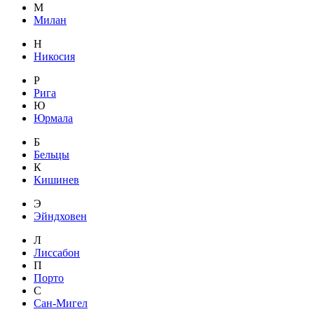
М
Милан
Н
Никосия
Р
Рига
Ю
Юрмала
Б
Бельцы
К
Кишинев
Э
Эйндховен
Л
Лиссабон
П
Порто
С
Сан-Мигел