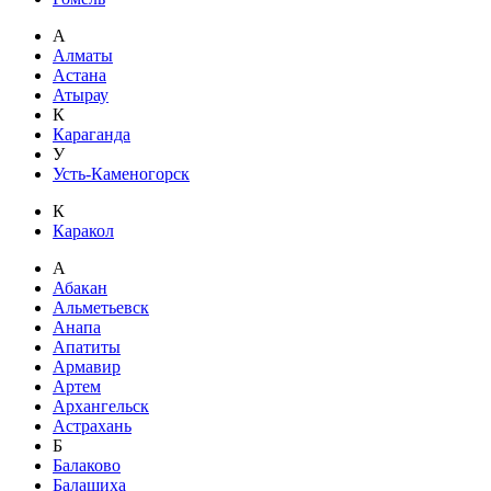
А
Алматы
Астана
Атырау
К
Караганда
У
Усть-Каменогорск
К
Каракол
А
Абакан
Альметьевск
Анапа
Апатиты
Армавир
Артем
Архангельск
Астрахань
Б
Балаково
Балашиха