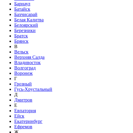
Барнаул
Батайск
Бахчисарай
Белая Калитва
Белоярский
Березники
Братск
Брянск
В
Вельск
Верхняя Салда
Владивосток
Волгоград
Воронеж
Г
Грозный
Гусь-Хрустальный
Д
Дмитров
Е
Евпатория
Ейск
Екатеринбург
Ефремов
Ж