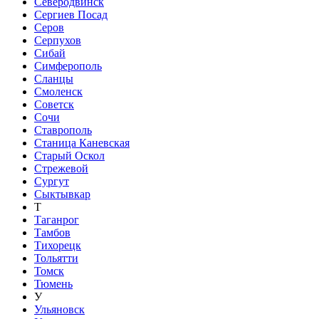
Северодвинск
Сергиев Посад
Серов
Серпухов
Сибай
Симферополь
Сланцы
Смоленск
Советск
Сочи
Ставрополь
Станица Каневская
Старый Оскол
Стрежевой
Сургут
Сыктывкар
Т
Таганрог
Тамбов
Тихорецк
Тольятти
Томск
Тюмень
У
Ульяновск