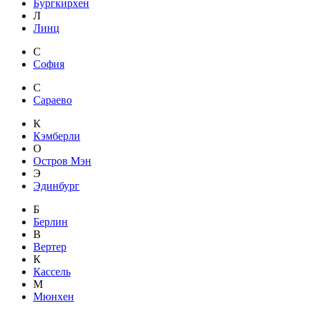
Бургкирхен
Л
Линц
С
София
С
Сараево
К
Кэмберли
О
Остров Мэн
Э
Эдинбург
Б
Берлин
В
Вертер
К
Кассель
М
Мюнхен