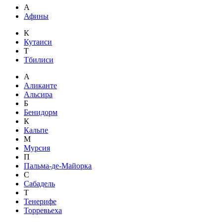
А
Афины
К
Кутаиси
Т
Тбилиси
А
Аликанте
Альсира
Б
Бенидорм
К
Кальпе
М
Мурсия
П
Пальма-де-Майорка
С
Сабадель
Т
Тенерифе
Торревьеха