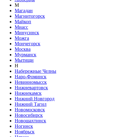
М
Магадан
Магнитогорск
Майкоп
Миасс
Минусинск
Можга
Мончегорск
Москва
Мурманск
Мытищи
Н
Набережные Челны
Наро-Фоминск
Невинномысск
Нижневартовск
Нижнекамск
Нижний Новгород
Нижний Тагил
Новомосковск
Новосибирск
Новошахтинск
Ногинск
Ноябрьск